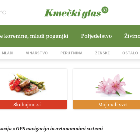
4°C
ne korenine, mladi poganjki
Poljedelstvo
Živino
mo družini Bregar po uničujočem požaru
MLADI
VINARSTVO
PERUTNINA
ŽENSKE
OSTALO
in suša obremenjujeta evropsko kmetijstvo
i roboti: bo o njihovi prihodnosti odločala cena ali prednosti z
Skuhajmo.si
Moj mali svet
o od satelita do prašičjega korita
zacija z GPS navigacijo in avtonomnimi sistemi