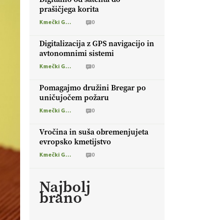
prašičjega korita
Kmečki Glas
0
Digitalizacija z GPS navigacijo in
avtonomnimi sistemi
Kmečki Glas
0
Pomagajmo družini Bregar po
uničujočem požaru
Kmečki Glas
0
Vročina in suša obremenjujeta
evropsko kmetijstvo
Kmečki Glas
0
Najbolj
brano