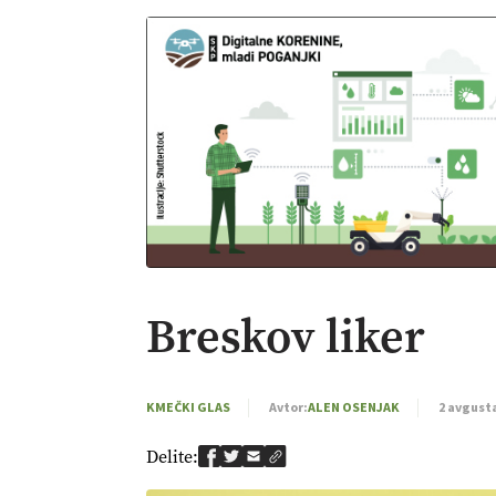
Breskov liker
KMEČKI GLAS
Avtor:
ALEN OSENJAK
2 avgusta
Delite: