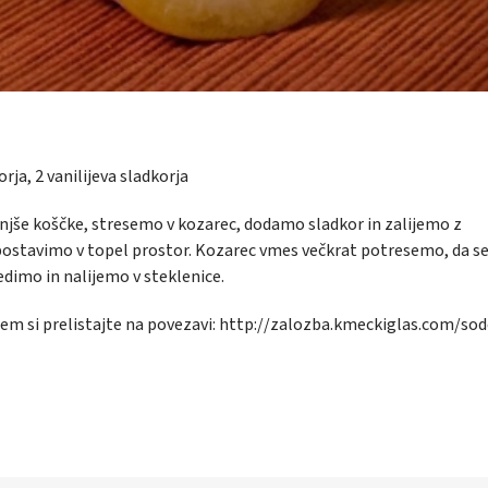
orja,
2 vanilijeva sladkorja
še koščke, stresemo v kozarec, dodamo sladkor in zalijemo z
ostavimo v topel prostor. Kozarec vmes večkrat potresemo, da se
edimo in nalijemo v steklenice.
em si prelistajte na povezavi:
http://zalozba.kmeckiglas.com/so