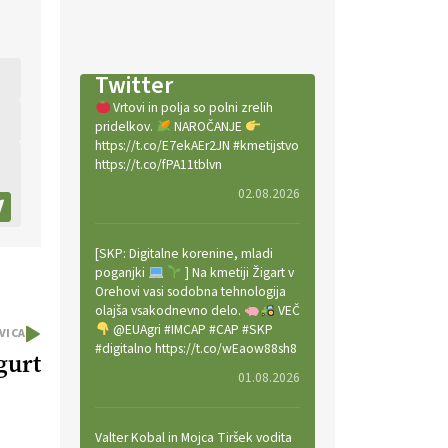
Twitter
Vrtovi in polja so polni zrelih
pridelkov.
NAROČANJE
https://t.co/E7ekAEr2JN #kmetijstvo
https://t.co/fPA11tblvn
02.08.2026
[SKP: Digitalne korenine, mladi
poganjki
] Na kmetiji Žigart v
Orehovi vasi sodobna tehnologija
olajša vsakodnevno delo.
VEČ
@EUAgri #IMCAP #CAP #SKP
VICA
#digitalno https://t.co/wEaow88sh8
gurt
01.08.2026
Valter Kobal in Mojca Tiršek vodita