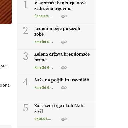
1
V središču Šenčurja nova
zadružna trgovina
Čebelarstvo
0
2
Ledeni možje pokazali
zobe
Kmečki Glas
0
3
Zelena država brez domače
hrane
 ves
Kmečki Glas
0
4
Suša na poljih in travnikih
dobna-
Kmečki Glas
0
5
Za razvoj trga ekoloških
živil
EKOLOŠKO LOGIČNO
0