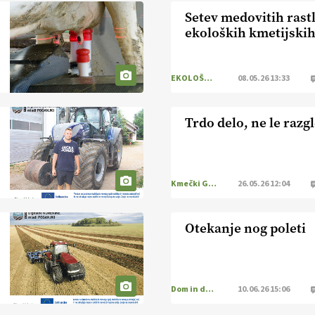
Setev medovitih rast
ekoloških kmetijski
EKOLOŠKO LOGIČNO
08.05.26 13:33
Trdo delo, ne le razg
Kmečki Glas
26.05.26 12:04
Otekanje nog poleti
Dom in družina
10.06.26 15:06