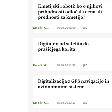
Kmetijski roboti: bo o njihovi
prihodnosti odločala cena ali
prednosti za kmetijo?
Kmečki Glas
06.08.26 07:00
0
Digitalno od satelita do
prašičjega korita
Kmečki Glas
05.08.26 13:38
0
Digitalizacija z GPS navigacijo in
avtonomnimi sistemi
Kmečki Glas
05.08.26 12:11
0