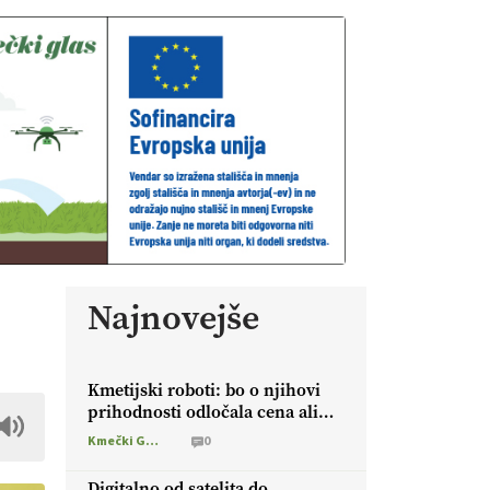
Najnovejše
Kmetijski roboti: bo o njihovi
prihodnosti odločala cena ali
prednosti za kmetijo?
Kmečki Glas
0
Digitalno od satelita do