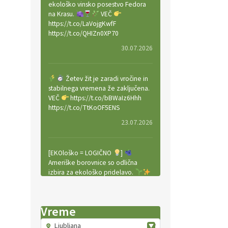
ekološko vinsko posestvo Fedora
na Krasu.
VEČ
https://t.co/LaVojgKwfF
https://t.co/QHIZn0XP70
30.07.2026
Žetev žit je zaradi vročine in
stabilnega vremena že zaključena.
VEČ
https://t.co/bBWaIz6Hhh
https://t.co/TtKoOF5ENS
23.07.2026
[EKOloško = LOGIČNO
]
Ameriške borovnice so odlična
izbira za ekološko pridelavo.
VEČ
https://t.co/aPQkmLUy2j
@EUAgri #IMCAP #CAP
https://t.co/tQd9tB1THk
Vreme
22.07.2026
Ljubljana