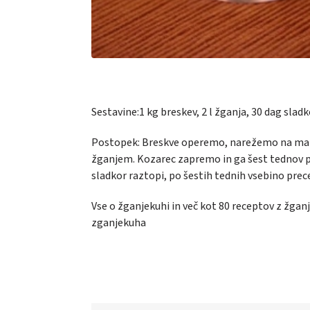
Sestavine:
1 kg breskev,
2 l žganja,
30 dag sladk
Postopek:
Breskve operemo, narežemo na manj
žganjem. Kozarec zapremo in ga šest tednov p
sladkor raztopi, po šestih tednih vsebino prec
Vse o žganjekuhi in več kot 80 receptov z žganj
zganjekuha