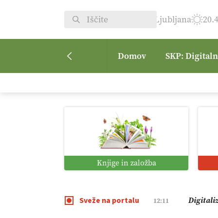
Ljubljana
20.
Domov
SKP: Digital
Pomagaj
09:09
Vročina 
08:45
Kmetijsk
07:00
Knjige in založba
Digitaln
01:38
Sveže na portalu
Digitali
12:11