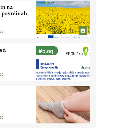
naravno peneče vino, tudi v
lin na
Sloveniji.
VEČ
h površinah
https://t.co/9fpqD3fCrE @EUAgri
#IMCAP #CAP
https://t.co/iQ8HkdQnsD
0
20.07.2026
led
[EKOloško = LOGIČNO
]
Posestvo MonteMoro – ekološka
pridelava z mislijo na naravo.
VEČ
https://t.co/Z7jXvK4gjr
@EUAgri #IMCAP #CAP
0
https://t.co/Bf31lnQSIb
15.07.2026
[EKOloško = LOGIČNO
]
Poleti pridelek rešujejo zdrava tla
in vlaga.
VEČ
0
https://t.co/qmMX2yevum @EUAgri
#IMCAP #CAP